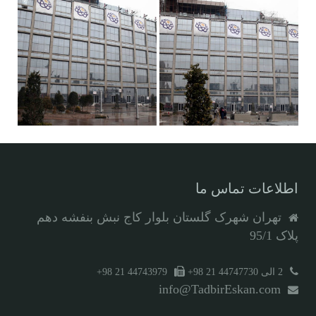
اطلاعات تماس ما
تهران شهرک گلستان بلوار کاج نبش بنفشه دهم
پلاک 95/1
2 الی 44747730 21 98+
44743979 21 98+
info@TadbirEskan.com