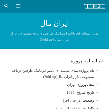
فنی و مهندسی تدبیراسکان (صفحه نخست)
ایران مال
شرکت
نمای شیشه ای تاشو اتوماتیک طرفین دریاچه مصنوعی بازار
ایران مال (Fold up)
خدمات
پروژه ها
شناسنامه پروژه
اخبار
نام پروژه:
نمای شیشه ای تاشو اتوماتیک طرفین دریاچه
کتاب و مقالات علمی
مصنوعی بازار ایران مال(Fold-up)
محل پروژه:
تهران
کارخانه اسکلت فلزی
تاریخ شروع:
1395
تماس با ما
وضعیت:
در حال اجرا
کارفرما:
شرکت البرزتات