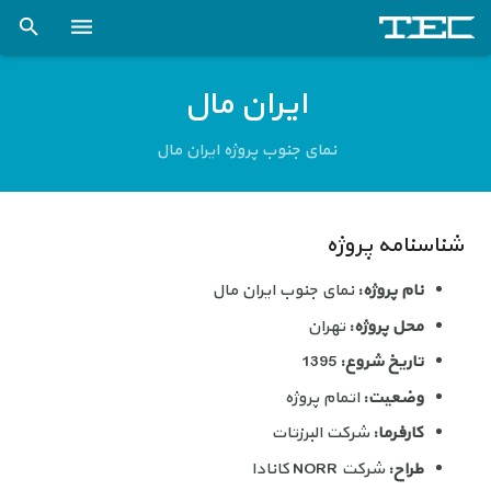
فنی و مهندسی تدبیراسکان (صفحه نخست)
ایران مال
شرکت
نمای جنوب پروژه ایران مال
خدمات
پروژه ها
شناسنامه پروژه
اخبار
نام پروژه:
نمای جنوب ایران مال
محل پروژه:
تهران
کتاب و مقالات علمی
تاریخ شروع:
1395
کارخانه اسکلت فلزی
وضعیت:
اتمام پروژه
تماس با ما
کارفرما:
شرکت البرزتات
طراح:
شرکت NORR کانادا