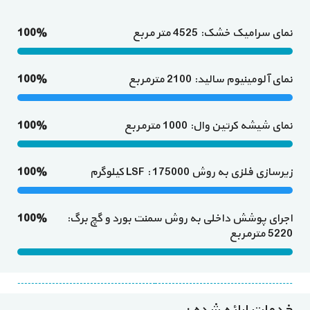
نمای سرامیک خشک: 4525 متر مربع
100%
نمای آلومینیوم سالید: 2100 مترمربع
100%
نمای شیشه کرتین وال: 1000 مترمربع
100%
زیرسازی فلزی به روش LSF : 175000 کیلوگرم
100%
اجرای پوشش داخلی به روش سمنت بورد و گچ برگ:
100%
5220 مترمربع
خدمات ارائه شده :