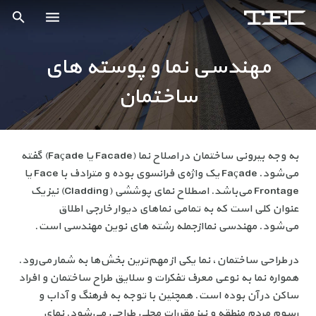
فنی و مهندسی تدبیراسکان (صفحه نخست)
مهندسی نما و پوسته های
شرکت
ساختمان
خدمات
پروژه ها
به وجه بیرونی ساختمان در اصلاح نما (Facade یا Façade) گفته
می‌شود. Façade یک واژه‌ی فرانسوی بوده و مترادف با Face یا
اخبار
Frontage می‌باشد. اصطلاح نمای پوششی (Cladding) نیز یک
عنوان کلی است که به تمامی نماهای دیوار خارجی اطلاق
کتاب و مقالات علمی
می‌شود. مهندسی نماازجمله رشته های نوین مهندسی است.
کارخانه اسکلت فلزی
در طراحی ساختمان، نما یکی از مهم‌ترین بخش‌ها به شمار می‌رود.
همواره نما به نوعی معرف تفکرات و سلایق طراح ساختمان و افراد
تماس با ما
ساکن در آن بوده است. همچنین با توجه به فرهنگ و آداب و
رسوم مردم منطقه و نیز مقررات محلی طراحی می‌شود. نمای