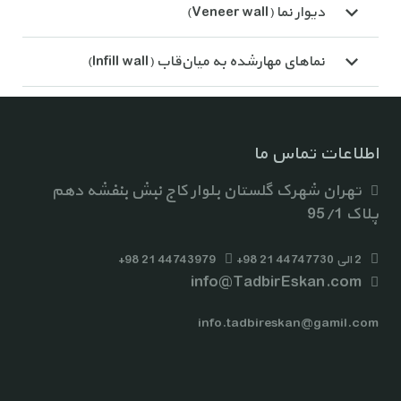
دیوار نما (Veneer wall)
نماهای مهارشده به میان‌قاب (Infill wall)
اطلاعات تماس ما
تهران شهرک گلستان بلوار کاج نبش بنفشه دهم
پلاک 95/1
2 الی 44747730 21 98+
44743979 21 98+
info@TadbirEskan.com
info.tadbireskan@gamil.com