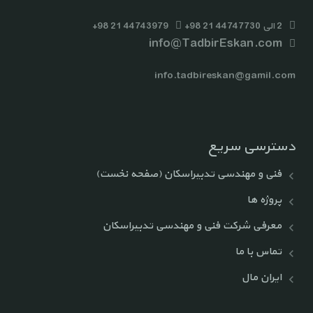
2 الی 44747730 21 98+
44743979 21 98+
info@TadbirEskan.com
info.tadbireskan@gamil.com
دسترسی سریع
فنی و مهندسی تدبیراسکان (صفحه نخست)
پروژه ها
معرفی شرکت فنی و مهندسی تدبیراسکان
تماس با ما
ایران مال