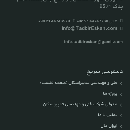
پلاک 95/1
2 الی 44747730 21 98+
44743979 21 98+
info@TadbirEskan.com
info.tadbireskan@gamil.com
دسترسی سریع
فنی و مهندسی تدبیراسکان (صفحه نخست)
پروژه ها
معرفی شرکت فنی و مهندسی تدبیراسکان
تماس با ما
ایران مال